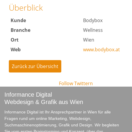
Überblick
Kunde
Bodybox
Branche
Wellness
Ort
Wien
Web
www.bodybox.at
Zurück zur Übersicht
Follow
Twittern
Informance Digital
Webdesign & Grafik aus Wien
Informance Digital ist Ihr Ansprechpartner in Wien für alle
Fragen rund um online Marketing, Webdesign,
Suchmaschinenoptimierung, Grafik und Design. Wir begleiten
Sie vom ersten Brainstorming und Konzept, über das