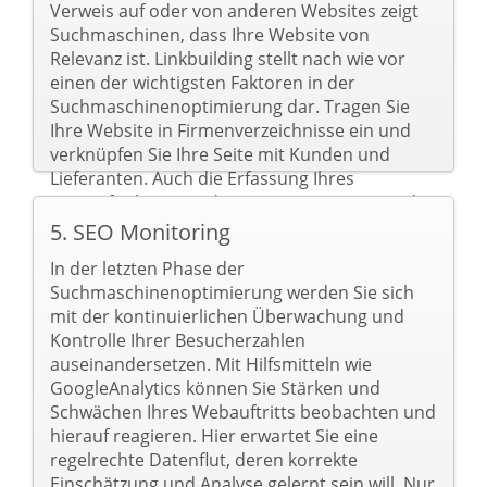
Verweis auf oder von anderen Websites zeigt
Suchmaschinen, dass Ihre Website von
Relevanz ist. Linkbuilding stellt nach wie vor
einen der wichtigsten Faktoren in der
Suchmaschinenoptimierung dar. Tragen Sie
Ihre Website in Firmenverzeichnisse ein und
verknüpfen Sie Ihre Seite mit Kunden und
Lieferanten. Auch die Erfassung Ihres
geografischen Standortes (GeoMetaTags) oder
die Einbindung von Social sharing
5. SEO Monitoring
Möglichkeiten wie Facebook, Twitter & Co.
In der letzten Phase der
gehört zu dieser vierten Phase Ihres
Suchmaschinenoptimierung werden Sie sich
Optimierungsprozesses - der off-page
mit der kontinuierlichen Überwachung und
Optimierung.
Kontrolle Ihrer Besucherzahlen
auseinandersetzen. Mit Hilfsmitteln wie
GoogleAnalytics können Sie Stärken und
Schwächen Ihres Webauftritts beobachten und
hierauf reagieren. Hier erwartet Sie eine
regelrechte Datenflut, deren korrekte
Einschätzung und Analyse gelernt sein will. Nur