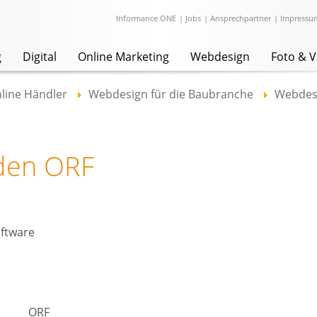
Informance ONE
|
Jobs
|
Ansprechpartner
|
Impressu
g
Digital
Online Marketing
Webdesign
Foto & V
line Händler
Webdesign für die Baubranche
Webdesi
 den ORF
ftware
ORF